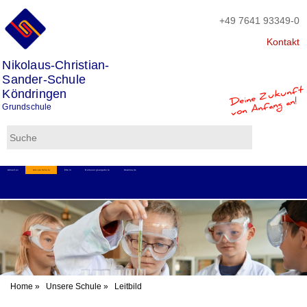
+49 7641 93349-0
Kontakt
Nikolaus-Christian-
Sander-Schule
Deine
Zukunft
Köndringen
von Anfang an!
Grundschule
Aktuelles
Unsere Schule
Eltern
Betreuungsangebote
Downloads
Home
»
Unsere Schule
»
Leitbild