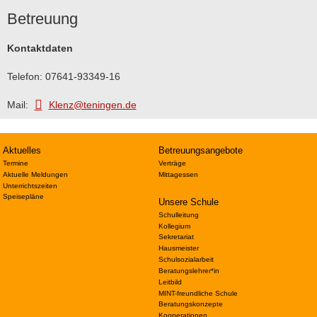
Betreuung
Kontaktdaten
Telefon: 07641-93349-16
Mail:
Klenz@teningen.de
Aktuelles
Betreuungsangebote
Termine
Verträge
Aktuelle Meldungen
Mittagessen
Unterrichtszeiten
Speisepläne
Unsere Schule
Schulleitung
Kollegium
Sekretariat
Hausmeister
Schulsozialarbeit
Beratungslehrer*in
Leitbild
MINT-freundliche Schule
Beratungskonzepte
Kooperationen